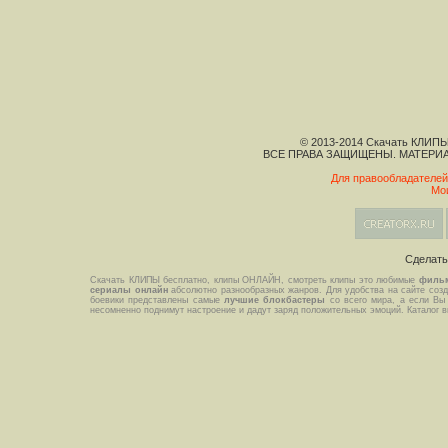
© 2013-2014 Скачать КЛИПЫ
ВСЕ ПРАВА ЗАЩИЩЕНЫ. МАТЕРИ
Для правообладателей
Мо
Сделат
Скачать КЛИПЫ бесплатно, клипы ОНЛАЙН, смотреть клипы это любимые
филь
сериалы онлайн
абсолютно разнообразных жанров. Для удобства на сайте созда
боевики представлены самые
лучшие блокбастеры
со всего мира, а если Вы
несомненно поднимут настроение и дадут заряд положительных эмоций. Каталог 