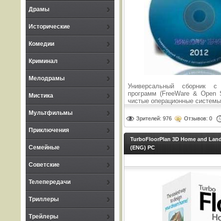
Драмы
Исторические
Комедии
Криминал
Мелодрамы
Универсальный сборник с 
программ (FreeWare & Open S
Мистика
чистые операционные системы 
Мультфильмы
Зрителей: 976
Отзывов: 0
Приключения
TurboFloorPlan 3D Home and Lands
Семейные
(ENG) PC
Советские
Телепередачи
Триллеры
Трейлеры