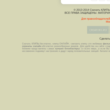
© 2013-2014 Скачать КЛИПЫ
ВСЕ ПРАВА ЗАЩИЩЕНЫ. МАТЕРИ
Для правообладателей
Мо
Сделат
Скачать КЛИПЫ бесплатно, клипы ОНЛАЙН, смотреть клипы это любимые
филь
сериалы онлайн
абсолютно разнообразных жанров. Для удобства на сайте созда
боевики представлены самые
лучшие блокбастеры
со всего мира, а если Вы
несомненно поднимут настроение и дадут заряд положительных эмоций. Каталог 