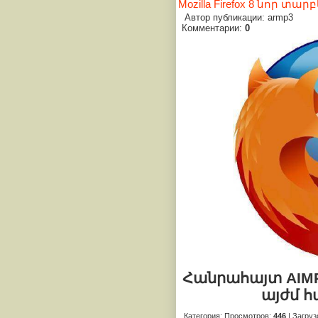
Mozilla Firefox 8 նոր տ
Автор публикации: armp3
Комментарии:
0
Հանրահայտ AIM
այժմ հա
Категория
:
Просмотров
:
446
|
Загруз