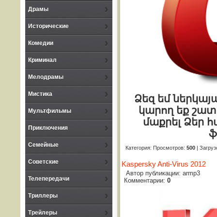
Драмы
Исторические
Комедии
Криминал
Мелодрамы
Мистика
Ձեզ եմ ներկայ
կարող եք շատ
Мультфильмы
մաքրել Ձեր 
Приключения
ֆ
Семейные
Категория
:
Просмотров
:
500
|
Загруз
Советские
Kaspersky Anti-Virus 2012
Автор публикации: armp3
Телепередачи
Комментарии:
0
Триллеры
Трейлеры