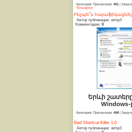
Категория
:
Просмотров
:
461
|
Загруз
Ծրագրեր
Ինչպե՞ս հայաֆիկացնել 
Автор публикации: armp3
Комментарии:
0
Երևի շատերը
Windows-
Категория
:
Просмотров
:
498
|
Загруз
Bad Shortcut Killer 1.0
Автор публикации: armp3