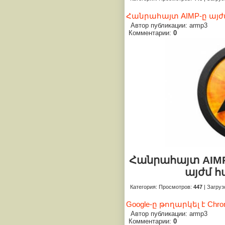
Հանրահայտ AIMP-ը այժմ
Автор публикации: armp3
Комментарии:
0
Հանրահայտ AIM
այժմ հա
Категория
:
Просмотров
:
447
|
Загруз
Google-ը թողարկել է Ch
Автор публикации: armp3
Комментарии:
0