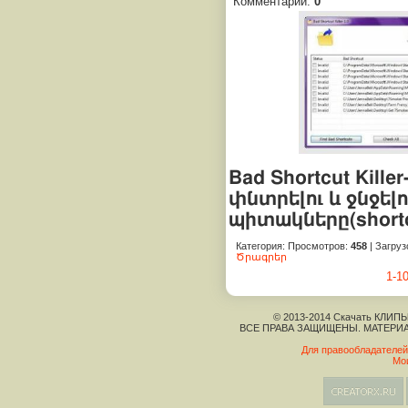
Комментарии:
0
Bad Shortcut Kill
փնտրելու և ջնջե
պիտակները(shortc
Категория
:
Просмотров
:
458
|
Загруз
Ծրագրեր
1-1
© 2013-2014 Скачать КЛИПЫ
ВСЕ ПРАВА ЗАЩИЩЕНЫ. МАТЕРИ
Для правообладателей
Мо