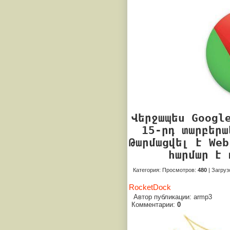
Վերջապես Google
15-րդ տարբերա
Թարմացվել է Web
հարմար է 
Категория
:
Просмотров
:
480
|
Загруз
RocketDock
Автор публикации: armp3
Комментарии:
0