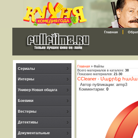
Главная
Обрат
Главная
»
Файлы
Сериалы
Всего материалов в каталоге
:
38
Показано материалов
:
21-30
CCleaner - Մաքրեք համ
Интерны
Автор публикации: armp3
Комментарии:
0
Универ Новая общага
Боевики
Вестерны
Детективы
Документальные