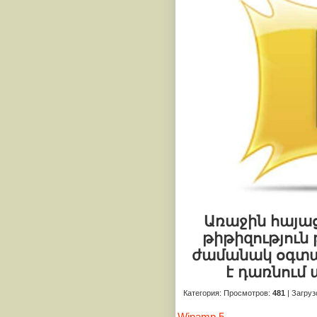
Առաջին հայաց
թիթիզություն 
ժամանակ օգտա
է դառնում 
Категория
:
Просмотров
:
481
|
Загруз